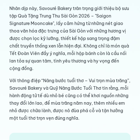
Nhân dịp này, Savouré Bakery trân trọng giới thiệu bộ sưu
tập Quà Tặng Trung Thu Sài Gòn 2026 – "Saigon
Signature Mooncake", lấy cảm hứng từ những nét giao
thoa văn hóa đặc trưng của Sài Gòn với những hương vị
được chọn lọc kỹ lưỡng, thiết kế hộp sang trọng đậm
chất truyền thống xen lẫn hiện đại. Không chỉ là món quà
Tết Đoàn Viên đầy ý nghĩa, mỗi hộp bánh còn là cầu nối
lan tỏa sự quan tâm, tình yêu thương và hy vọng đến
cộng đồng.
Với thông điệp “Nâng bước tuổi thơ – Vui trọn mùa trăng”,
Savouré Bakery và Quỹ Nâng Bước Tuổi Thơ tin rằng, mỗi
hành động tử tế dù nhỏ bé cũng có thể khơi nguồn những
thay đổi lớn lao, để mùa trăng năm nay, thêm nhiều em
nhỏ được chữa lành, được nô đùa phá cỗ và tận hưởng
một tuổi thơ trọn vẹn đúng nghĩa.