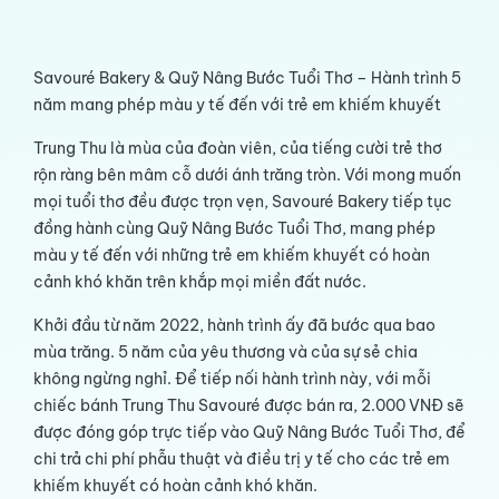
Savouré Bakery & Quỹ Nâng Bước Tuổi Thơ – Hành trình 5
năm mang phép màu y tế đến với trẻ em khiếm khuyết
Trung Thu là mùa của đoàn viên, của tiếng cười trẻ thơ
rộn ràng bên mâm cỗ dưới ánh trăng tròn. Với mong muốn
mọi tuổi thơ đều được trọn vẹn, Savouré Bakery tiếp tục
đồng hành cùng Quỹ Nâng Bước Tuổi Thơ, mang phép
màu y tế đến với những trẻ em khiếm khuyết có hoàn
cảnh khó khăn trên khắp mọi miền đất nước.
Khởi đầu từ năm 2022, hành trình ấy đã bước qua bao
mùa trăng. 5 năm của yêu thương và của sự sẻ chia
không ngừng nghỉ. Để tiếp nối hành trình này, với mỗi
chiếc bánh Trung Thu Savouré được bán ra, 2.000 VNĐ sẽ
được đóng góp trực tiếp vào Quỹ Nâng Bước Tuổi Thơ, để
chi trả chi phí phẫu thuật và điều trị y tế cho các trẻ em
khiếm khuyết có hoàn cảnh khó khăn.