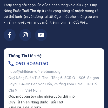
Thắp sáng bởi ngọn lửa của tình thương vô điều kiện, Quỹ
Nâng Bước Tuổi Thơ ấp ủ khát vọng cùng sứ mệnh mang tới
cơ thể lành lặn và tương lai tốt đẹp nhất cho những trẻ em
khiếm khuyết kém may mắn trên mọi miền đất Việt.
Thông Tin Liên Hệ
090 3035030
hope@children-of-vietnam.org
Quỹ Nâng Bước Tuổi Thơ | Tầng 6, SGR.O1-606, Saigon
Royal, 34-35 Bến Vân Đồn, Phường Xóm Chiếu, TP. Hồ
Chí Minh | Việt Nam
Góp một bàn tay cho nhiều cuộc đời nhỏ
Quỹ Từ Thiện Nâng Bước Tuổi Thơ
4516681668 (VND)