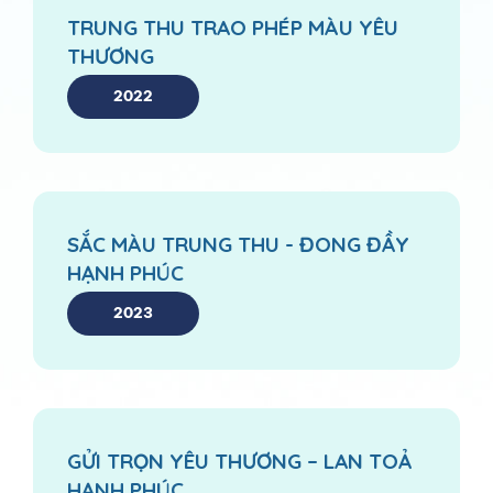
TRUNG THU TRAO PHÉP MÀU YÊU
THƯƠNG
2022
SẮC MÀU TRUNG THU - ĐONG ĐẦY
HẠNH PHÚC
2023
GỬI TRỌN YÊU THƯƠNG – LAN TOẢ
HẠNH PHÚC